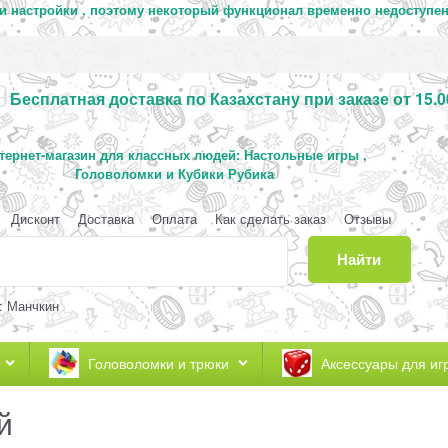
 и настройки , поэтому некоторый функционал временно недоступен
Бесплатная доставка по Казахстану при заказе от 15.0
тернет-магазин для классных людей: Настольные игры ,
Головоломки и Кубики Рубика
Дисконт
Доставка
Оплата
Как сделать заказ
Отзывы
Найти
: Манчкин
Головоломки и трюки
Аксессуары для иг
й