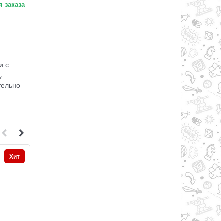
 заказа
и с
,
тельно
Хит