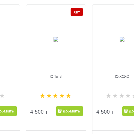
Хит
IQ Twist
IQ ХОХО
4 500
₸
4 500
₸
обавить
Добавить
До