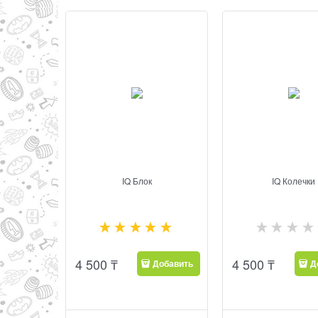
IQ Блок
IQ Колечки
4 500
₸
4 500
₸
Добавить
Д