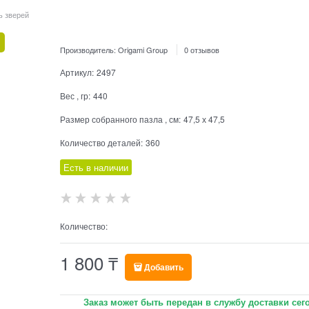
ь зверей
Производитель:
Origami Group
0 отзывов
Артикул:
2497
Вес , гр:
440
Размер собранного пазла , см:
47,5 х 47,5
Количество деталей:
360
Есть в наличии
Количество:
1 800
₸
Добавить
Заказ может быть передан в службу доставки сег