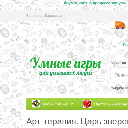
Друзья, сайт в процессе загрузки
Ваш город:
Караганда
Ин
Гарантии
Например
Кубик Рубика
Настольные игры
Арт-терапия. Царь звере