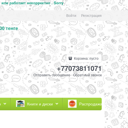
 или работает некорректно .
Sorry
Войти
Регистрация
00 тенге
Корзина:
пусто
+77073811071
Отправить сообщение
Обратный звонок
р
Книги и диски
Распродажа