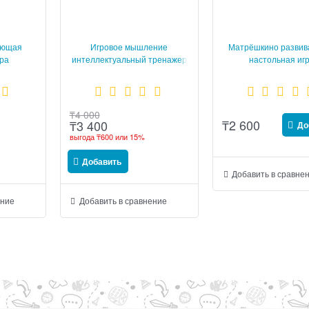
ающая
Игровое мышление
Матрёшкино разви
гра
интеллектуальный тренажер
настольная иг
Thinkers
₸
4 000
₸
2 600
₸
3 400
До
выгода
₸600
или
15%
Добавить
Добавить в сравне
ение
Добавить в сравнение