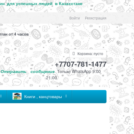
ин для успе
шных людей в Казахстане
Войти
Регистрация
лтан от 4 часов
Корзина:
пусто
+7707-781-1477
Отправить
сообщение
Только
WhatsApp 9:00
-21:00
Книги , канцтовары