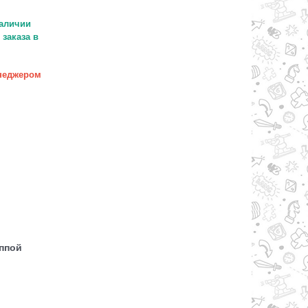
аличии
заказа в
неджером
уппой