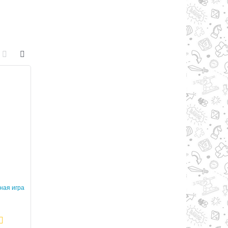
ная игра
Лови мышей ! настольная игра
Свинтус Юный насто
игра