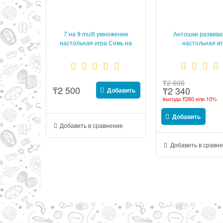
7 на 9 multi умножение
Антошки развив
настольная игра Семь на
настольная и
Девять
₸
2 600
₸
2 500
₸
2 340
Добавить
выгода
₸260
или
10%
Добавить
Добавить в сравнение
Добавить в сравн