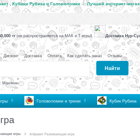
аст , Кубики Рубика и Головоломки - Лучший интернет-магаз
0.000 тг
(не распространяется на МАК и Т-игры)
Доставка Нур-Су
Дисконт
Доставка
Оплата
Как сделать заказ
Отзывы
Найти
: Манчкин
игры
Головоломки и трюки
Кубик Рубика
гра
чающие игры
Алфавит Развивающая игра