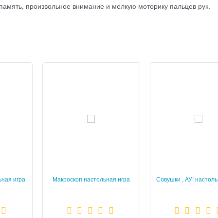
 память, произвольное внимание и мелкую моторику пальцев рук.
ьная игра
Макроскоп настольная игра
Совушки , АУ! настоль