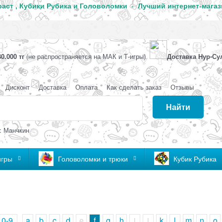
аст , Кубики Рубика и Головоломки - Лучший интернет-магаз
0.000 тг
(не распространяется на МАК и Т-игры)
Доставка Нур-Су
Дисконт
Доставка
Оплата
Как сделать заказ
Отзывы
Найти
: Манчкин
игры
Головоломки и трюки
Кубик Рубика
0-9
a
b
c
d
e
f
g
h
i
j
k
l
m
n
o