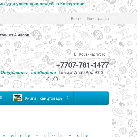
ин для успе
шных людей в Казахстане
Войти
Регистрация
лтан от 4 часов
Корзина:
пусто
+7707-781-1477
Отправить
сообщение
Только
WhatsApp 9:00
-21:00
Книги , канцтовары
p
q
r
s
t
u
v
w
x
y
z