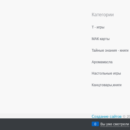
Категории
Т - игры
МАК карты
Тайные знания - книги
Аромамасла
Настольные игры
Канцтовары,книги
Создание сайтов
© 2
Содержимое сайта не
0
Вы уже смотрели
Все права защищен