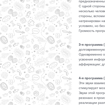
предназначенны
С одной стороны
несколько челов
стороны, вспоми
натренирован на
условиях, но бе
Громкость прог
3-я программа (
долговременную 
Одновременно он
усвоения информ
аффирмации; для
4-я программа 
Эти звуки взаим
стимулирует моз
Звуки этой прог
резонанс в прои
реализации разл