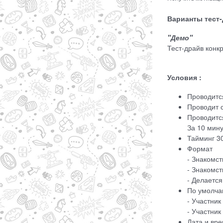
Варианты тест-
"Демо"
Тест-драйв кон
Условия :
Проводитс
Проводит 
Проводитс
За 10 мин
Тайминг 3
Формат
- Знакомст
- Знакомс
- Делается
По умолча
- Участник
- Участник
Дата и вр