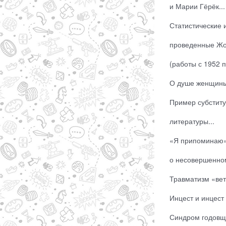
и Марии Гёрёк...
Статистические
проведенные Жо
(работы с 1952 по
О душе женщины.
Пример субститу
литературы...
«Я припоминаю»
о несовершенном
Травматизм «вет
Инцест и инцест 
Синдром годовщи