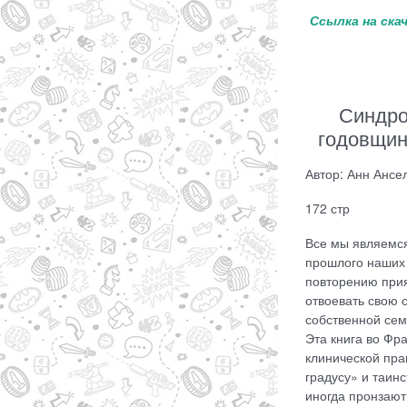
Ссылка на ска
Синдро
годовщин
Автор: Анн Ансе
172 стр
Все мы являемся
прошлого наших 
повторению прия
отвоевать свою 
собственной сем
Эта книга во Фр
клинической пра
градусу» и таин
иногда пронзают