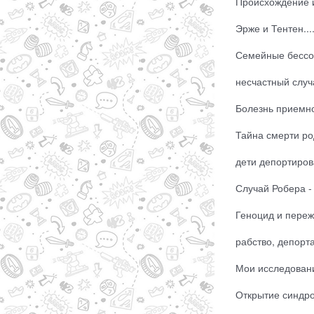
Происхождение и 
Эрже и Тентен....
Семейные бессоз
несчастный случа
Болезнь приемног
Тайна смерти ро
дети депортиров
Случай Робера - 
Геноцид и переж
рабство, депорта
Мои исследовани
Открытие синдро