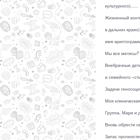
культурного)......
Жизненный конте
в дальних краях)
имя-криптограмма
Мы все метисы? Н
Внебрачные дети
и семейного «стыд
Задачи геносоцио
Моя клиническая
Группа, Мари и д
Вновь обрести св
Запас прочности.