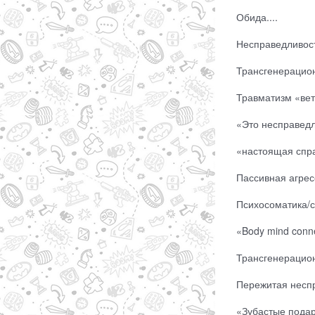
Обида....
Несправедливость
Трансгенерацион
Травматизм «вет
«Это несправедл
«настоящая спра
Пассивная агресс
Психосоматика/со
«Body mind conne
Трансгенерацион
Пережитая неспра
«Зубастые подарк