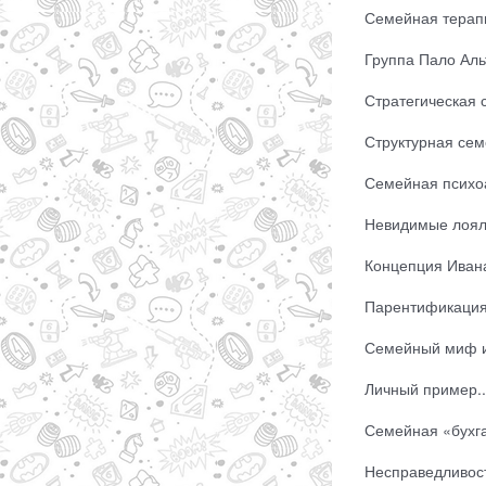
Семейная терапи
Группа Пало Альт
Стратегическая 
Структурная сем
Семейная психоа
Невидимые лояль
Концепция Ивана
Парентификация.
Семейный миф ил
Личный пример..
Семейная «бухга
Несправедливость.