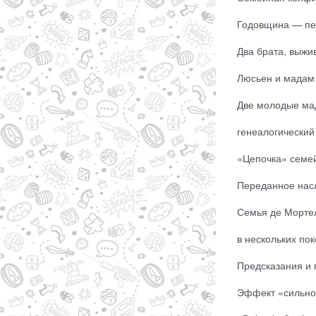
Годовщина — пер
Два брата, выжив
Люсьен и мадам 
Две молодые ма
генеалогический 
«Цепочка» семей
Переданное насле
Семья де Мортел
в нескольких пок
Предсказания и п
Эффект «сильног