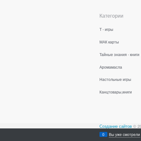
Категории
Т - игры
МАК карты
Тайные знания - книги
Аромамасла
Настольные игры
Канцтовары,книги
Создание сайтов
© 2
Содержимое сайта не
0
Вы уже смотрели
Все права защищен