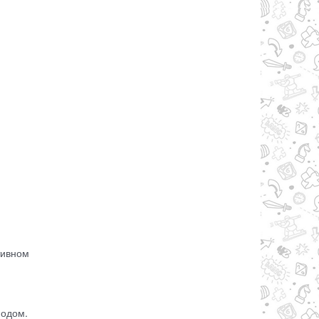
тивном
иодом.