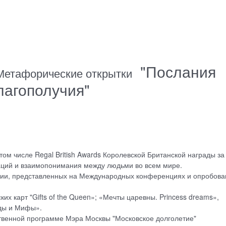
"Послания
Метафорические открытки
лагополучия"
ом числе Regal British Awards Королевской Британской награды за
аций и взаимопонимания между людьми во всем мире.
огии, представленных на Международных конференциях и опробов
 карт "Gifts of the Queen»; «Мечты царевны. Princess dreams»,
нды и Мифы».
твенной программе Мэра Москвы "Московское долголетие"