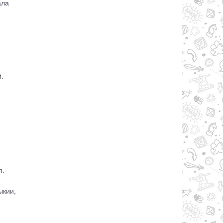
ала
.
я.
ыкии,