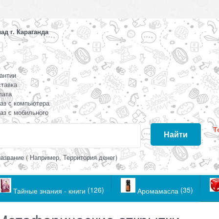
д г. Караганда
антии
тавка
лата
аз с компьютера
аз с мобильного
Т
Найти
азвание ( Например, Территория денег)
(126)
(35)
Тайные знания - книги
Аромамасла