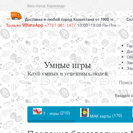
Ваш город:
Караганда
Доставка в любой город Казахстана от 1900 тг, Скла
Только WhatsApp
+7701-381-1477
10:00 -19:00 Пн-Птн
Гар
Дос
Оп
Зак
Зак
Введите н
(210)
Т - игры
(170)
МАК карты