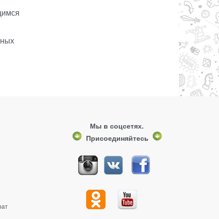
щимся
чных
Мы в соцсетях.
Присоединяйтесь
рат