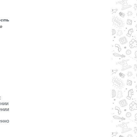
ость
о
с
ении
ении
енно