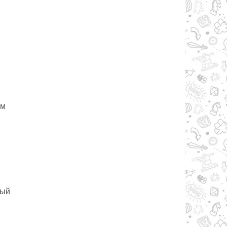
ом
ный