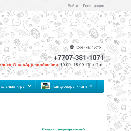
Войти
Регистрация
Корзина:
пусто
+7707-381-1071
олько WhatsApp сообщения
10:00 -18:00 Пон-Птн
тольные игры
Канцтовары,книги
Онлайн супермаркет-клуб