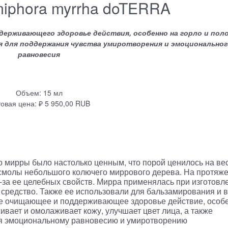
phora myrrha doTERRA
ерживающего здоровье действия, особенно на горло и пол
я для поддержания чувства умиротворения и эмоциональног
равновесия
Объем: 15 мл
овая цена: ₽ 5 950,00 RUB
о мирры было настолько ценным, что порой ценилось на ве
смолы небольшого колючего миррового дерева. На протяж
-за ее целебных свойств. Мирра применялась при изготовл
е средство. Также ее использовали для бальзамирования и в
е очищающее и поддерживающее здоровье действие, особ
живает и омолаживает кожу, улучшает цвет лица, а также
уя эмоциональному равновесию и умиротворению