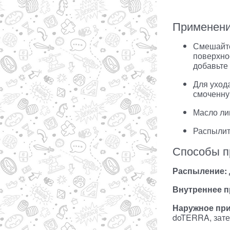
Применен
Смешайте
поверхно
добавьте 
Для уход
смоченну
Масло лим
Распылит
Способы п
Распыление:
Внутреннее п
Наружное пр
doTERRA, зате