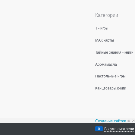
Категории
Т - игры
МАК карты
Тайные знания - книги
Аромамасла
Настольные игры
Канцтовары,книги
Создание сайтов
© 2
Содержимое сайта не
0
Вы уже смотрели
Все права защищен