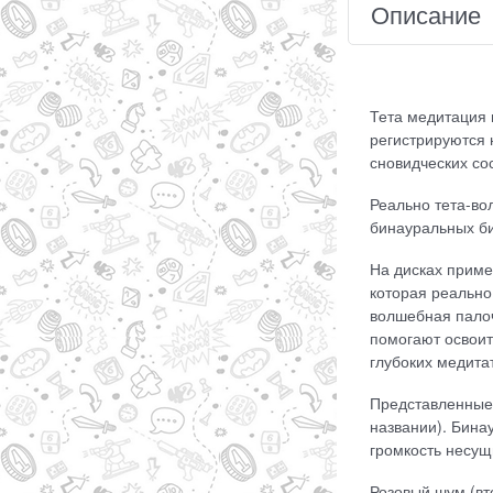
Описание
Тета медитация 
регистрируются 
сновидческих со
Реально тета-во
бинауральных б
На дисках прим
которая реально
волшебная палоч
помогают освоит
глубоких медита
Представленные 
названии). Бина
громкость несущ
Розовый шум (вт