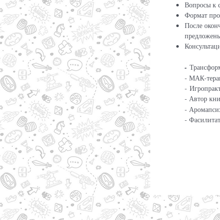
Вопросы к 
Формат про
После окон
предложены
Консультац
-
Трансфор
-
МАК-тера
-
Игропрак
- Автор кн
- Аромапси
- Фасилита