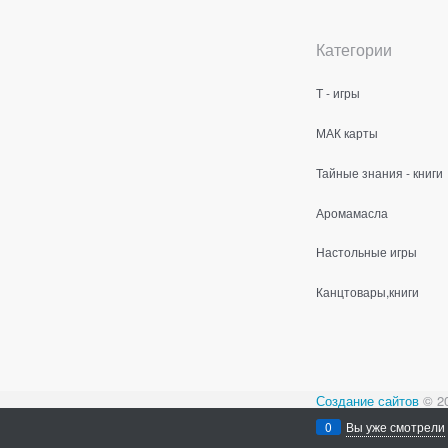
Категории
Т - игры
МАК карты
Тайные знания - книги
Аромамасла
Настольные игры
Канцтовары,книги
Создание сайтов
© 2
Содержимое сайта не
0
Вы уже смотрели
Все права защищен