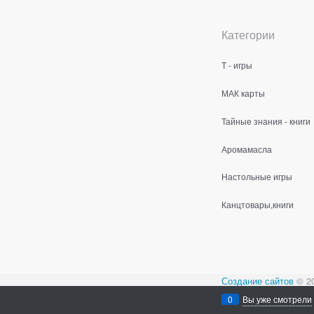
Категории
Т - игры
МАК карты
Тайные знания - книги
Аромамасла
Настольные игры
Канцтовары,книги
Создание сайтов
© 2
Содержимое сайта не
0
Вы уже смотрели
Все права защищен