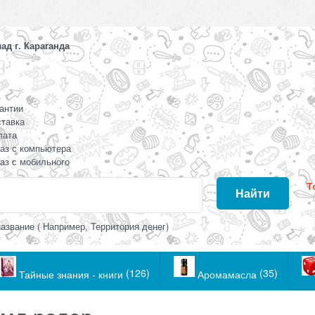
д г. Караганда
антии
тавка
лата
аз с компьютера
аз с мобильного
Т
Найти
азвание ( Например, Территория денег)
(126)
(35)
Тайные знания - книги
Аромамасла