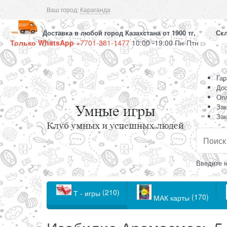
Ваш город:
Караганда
Доставка в любой город Казахстана от 1900 тг, Скла
Только WhatsApp
+7701-381-1477
10:00 -19:00 Пн-Птн
Гар
Дос
Оп
Зак
Зак
Введите н
(210)
Т - игры
(170)
МАК карты