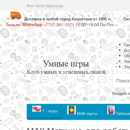
Ваш город:
Караганда
Доставка в любой город Казахстана от 1200 тг, Скла
Только WhatsApp
+7707-381-1071
10:00 -19:00 Пн-Птн
Гар
Дос
Оп
Зак
Зак
Введите н
Т - игры
МАК карты
Тайные