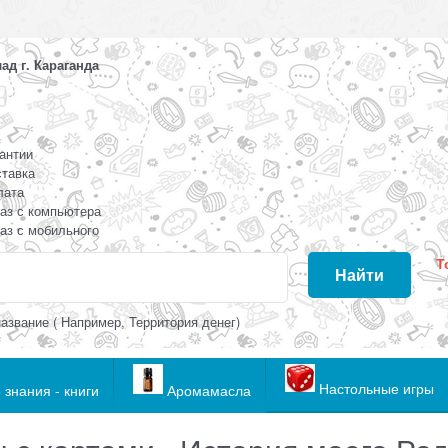
д г. Караганда
антии
тавка
лата
аз с компьютера
аз с мобильного
Т
Найти
азвание ( Например, Территория денег)
Настольные игры
 знания - книги
Аромамасла