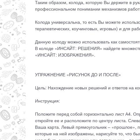
Таким образом, колода, которую Вы держите в рук
профессиональном понимании механизмов работы
Колода универсальна, то есть Вы можете использ
терапевтических, коучинговых, игровых) и для ра
Данную колоду можно использовать как самостоя
В колоде «ИНСАЙТ: РЕШЕНИЯ» найдете множество 
«ИНСАЙТ: ИЗОБРАЖЕНИЯ».
УПРАЖНЕНИЕ «РИСУНОК ДО И ПОСЛЕ»
Цель: Нахождение новых решений и ответов на ко
Инструкция:
Положите перед собой горизонтально лист А4. Опр
откройте ее и расположите по центру листа. Слева
Ваша карта. Левый прямоугольник – «прошлое», п
которые на ней изображены, нарисуйте то, что бы
могут быть схематичными или детальными – по ж