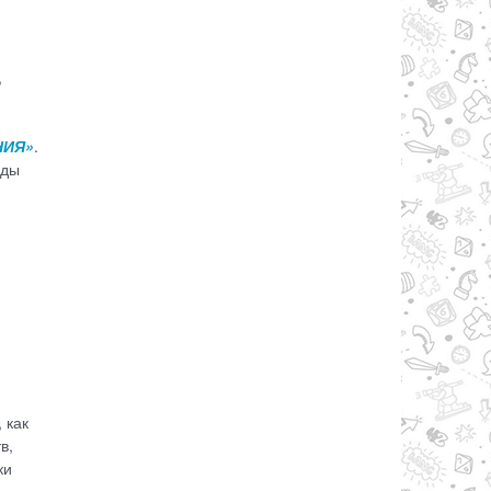
,
НИЯ»
.
оды
 как
в,
ки