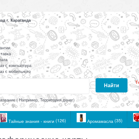
д г. Караганда
антии
тавка
лата
аз с компьютера
аз с мобильного
Т
Найти
азвание ( Например, Территория денег)
(126)
(35)
Тайные знания - книги
Аромамасла