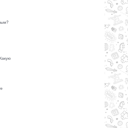
евым?
 Какую
те