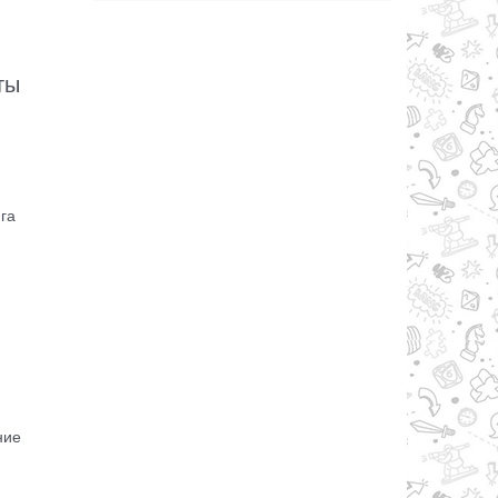
ты
га
ние