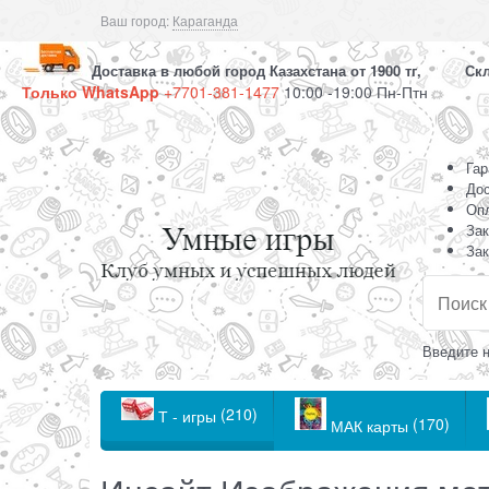
Ваш город:
Караганда
Доставка в любой город Казахстана от 1900 тг, Скла
Только WhatsApp
+7701-381-1477
10:00 -19:00 Пн-Птн
Гар
Дос
Оп
Зак
Зак
Введите н
(210)
Т - игры
(170)
МАК карты