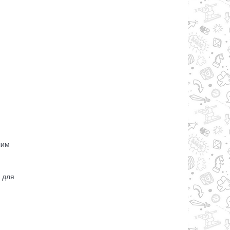
шим
 для