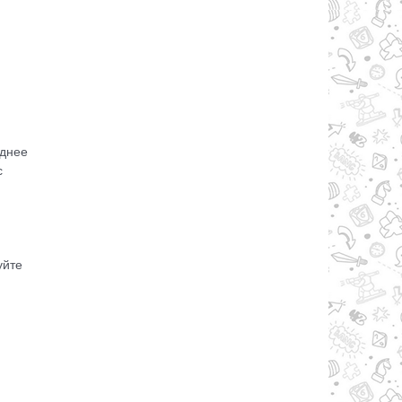
зднее
с
уйте