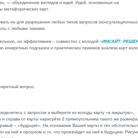
ах, — объединение взглядов и идей. Идей, основанных на
 метафорических карт.
овать ее для разрешения любых типов запросов (консультационных
боты с любыми темами.
тельную, но эффективнее – совместно с колодой
«ИНСАЙТ: РЕШЕ
конкретных подсказок и практических приемов анализа карт кол
нкретный вопрос.
еделитесь с запросом и выберите из колоды карту «в закрытую»,
 и справа от карты нарисуйте 2 прямоугольника такого же размера,
равый – «будущее». На основании Вашей карты и тех обстоятельст
ло на ней в прошлом и то, что произойдет на ней в будущем. Рисун
еланию.