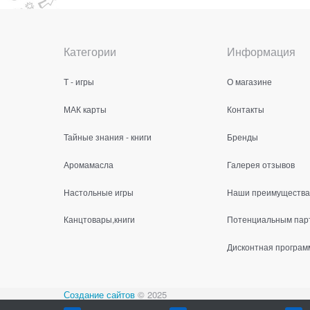
Категории
Информация
Т - игры
О магазине
МАК карты
Контакты
Тайные знания - книги
Бренды
Аромамасла
Галерея отзывов
Настольные игры
Наши преимущества
Канцтовары,книги
Потенциальным пар
Дисконтная програм
Создание сайтов
© 2025
Содержимое сайта не является публичной офертой.