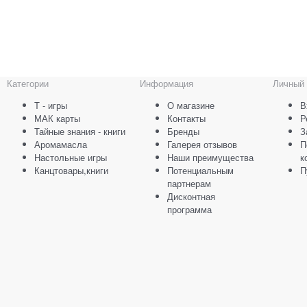
Категории
Информация
Личный 
Т - игры
О магазине
В
МАК карты
Контакты
Р
Тайные знания - книги
Бренды
З
Аромамасла
Галерея отзывов
П
Настольные игры
Наши преимущества
к
Канцтовары,книги
Потенциальным
П
партнерам
Дисконтная
программа