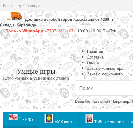
Ваш город:
Караганда
Доставка в любой город Казахстана от 1200 тг,
Склад г. Караганда
Только WhatsApp
+7707-381-1071
10:00 -19:00 Пн-Птн
Гарантии
Доставка
Оплата
Заказ с компьютера
Заказ с мобильного
Введите название ( Например, 
Т - игры
МАК карты
Тайные знания - кн