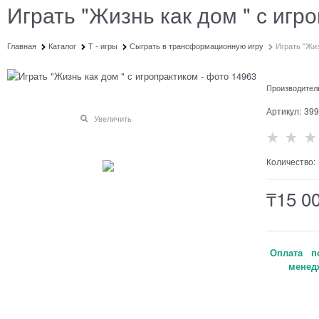
Играть "Жизнь как дом " с игр
Главная
Каталог
Т - игры
Сыграть в трансформационную игру
Играть "Жиз
Производител
Артикул:
399
Увеличить
Количество:
₸
15 0
Оплата по
менедж