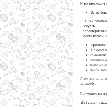
Игра проходит 
Вы выбир
— 1 из 7 возмо
- Ресурсы
- Характеристик
- Место встречи
Принятие 
Знакомств
Романтиче
Развитие 
Живем вме
Выйти зам
А вот все осталь
загадкой .
Приходите на иг
Ведущая игр