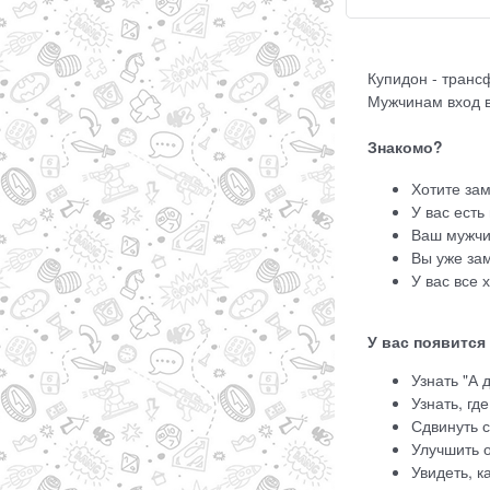
Купидон - транс
Мужчинам вход 
Знакомо?
Хотите зам
У вас ест
Ваш мужчи
Вы уже за
У вас все 
У вас появится
Узнать "А 
Узнать, гд
Сдвинуть 
Улучшить 
Увидеть, к