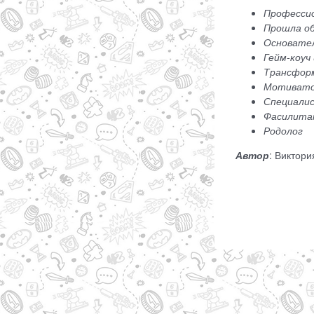
Професси
Прошла об
Основател
Гейм-коуч
Трансфор
Мотиват
Специали
Фасилитат
Родолог
Автор
: Виктор