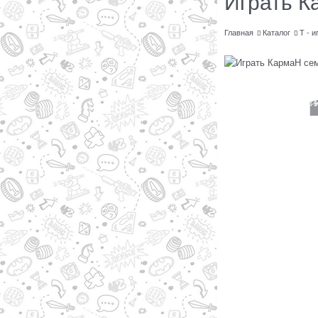
Играть К
Главная
Каталог
Т - и