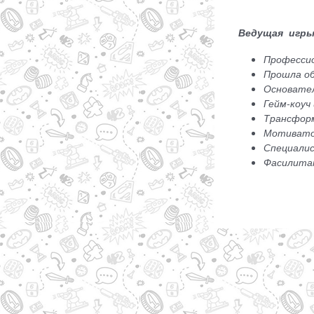
Ведущая игр
Професси
Прошла об
Основател
Гейм-коуч
Трансфор
Мотиват
Специали
Фасилитат