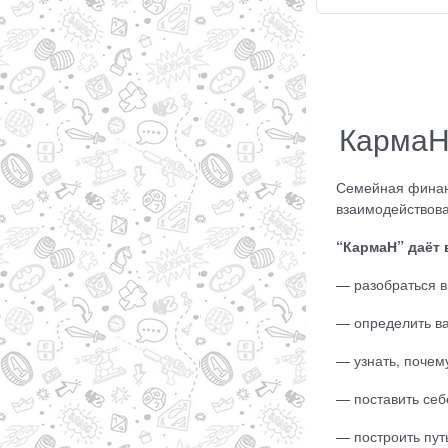
КармаН
Семейная финанс
взаимодействова
“КармаН” даёт
— разобраться в
— определить в
— узнать, почему
— поставить себ
— построить путь