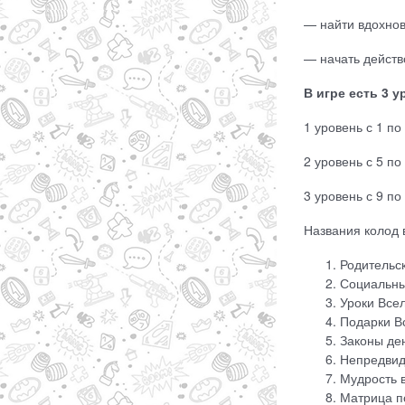
— найти вдохнов
— начать действ
В игре есть 3 у
1 уровень с 1 п
2 уровень с 5 по
3 уровень с 9 п
Названия колод в
Родительс
Социальны
Уроки Все
Подарки В
Законы де
Непредвид
Мудрость 
Матрица п