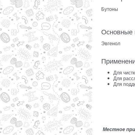
Бутоны
Основные 
Эвгенол
Применен
Для чистк
Для расс
Для подд
Местное при