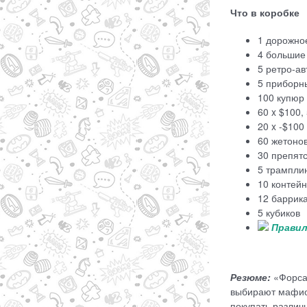
Что в коробке
1 дорожно
4 большие
5 ретро-а
5 приборн
100 купюр
60 x $100, 
20 x -$100 
60 жетоно
30 препят
5 трамплин
10 контейн
12 баррика
5 кубиков
Прави
Резюме:
«Форсаж
выбирают мафиоз
покупать различ