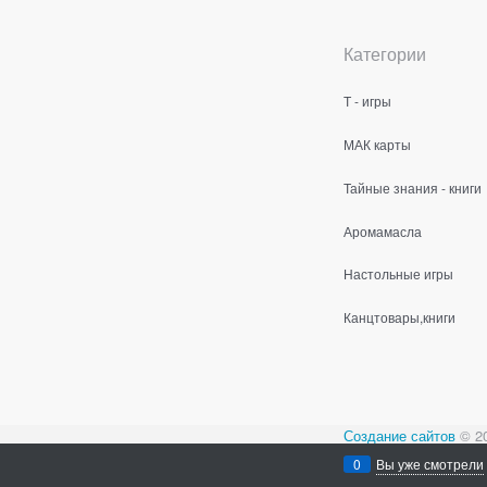
Категории
Т - игры
МАК карты
Тайные знания - книги
Аромамасла
Настольные игры
Канцтовары,книги
Создание сайтов
© 2
Содержимое сайта не
0
Вы уже смотрели
Все права защищен