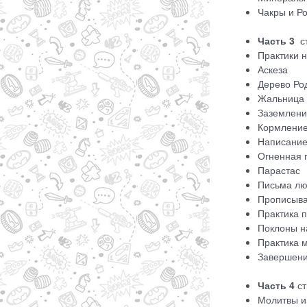
Чакры и Р
Часть 3
ст
Практики 
Аскеза
Дерево Ро
Жальница
Заземлени
Кормление
Написание
Огненная 
Парастас
Письма лю
Прописыва
Практика 
Поклоны н
Практика 
Завершени
Часть 4
ст
Молитвы и