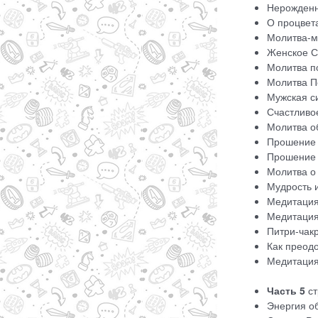
Нерожденн
О процвет
Молитва-м
Женское С
Молитва п
Молитва П
Мужская с
Счастливо
Молитва о
Прошение 
Прошение 
Молитва о
Мудрость 
Медитация
Медитация
Питри-чак
Как преодо
Медитация
Часть 5
ст
Энергия о