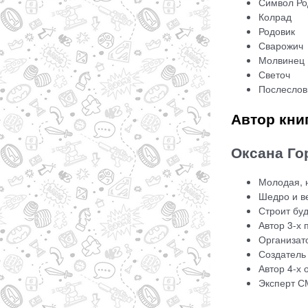
Символ Ро
Колрад
Родовик
Сварожич
Молвинец
Светоч
Послесло
Автор кни
Оксана Го
Молодая, 
Шедро и в
Строит бу
Автор 3-х 
Организат
Создатель
Автор 4-х 
Эксперт С