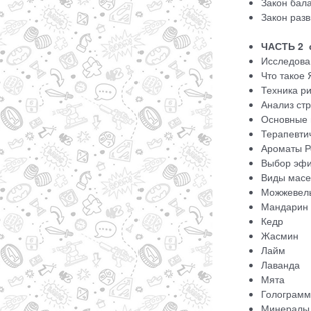
Закон бал
Закон раз
ЧАСТЬ 2 
Исследова
Что такое
Техника р
Анализ ст
Основные 
Терапевти
Ароматы Р
Выбор эфи
Виды масе
Можжевел
Мандарин
Кедр
Жасмин
Лайм
Лаванда
Мята
Голограмм
Минералы 