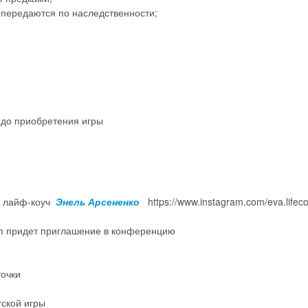
 передаются по наследственности;
 до приобретения игры
, лайф-коуч
Энель Арсененко
https://www.instagram.com/eva.lifec
сап придет приглашение в конференцию
точки
тской игры