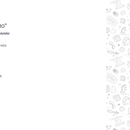
мо"
 ними
 что
е