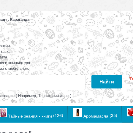
д г. Караганда
антии
тавка
лата
аз с компьютера
аз с мобильного
Т
Найти
азвание ( Например, Территория денег)
(126)
(35)
Тайные знания - книги
Аромамасла