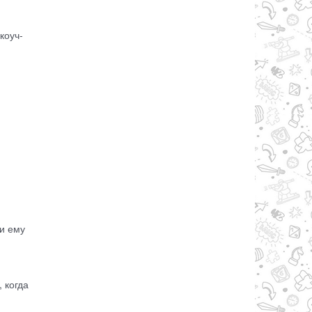
коуч-
ли ему
 когда