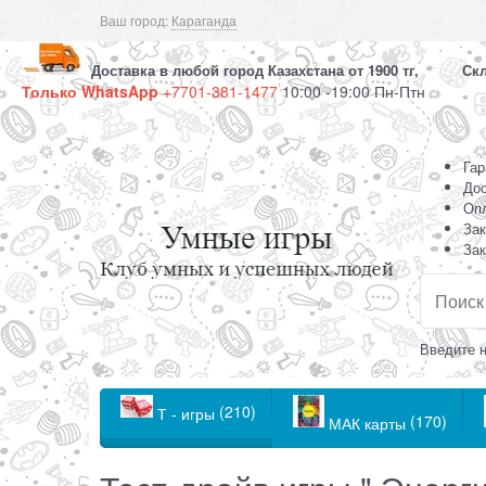
Ваш город:
Караганда
Доставка в любой город Казахстана от 1900 тг, Скла
Только WhatsApp
+7701-381-1477
10:00 -19:00 Пн-Птн
Гар
Дос
Оп
Зак
Зак
Введите н
(210)
Т - игры
(170)
МАК карты