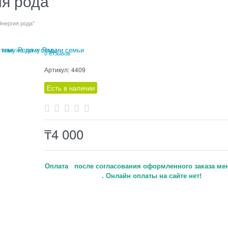
ия рода"
Энергия рода"
 книг на тему Рода и семьи
0 отзывов
Артикул:
4409
Есть в наличии
₸
4 000
Оплата после согласования оформленного заказа ме
. Онлайн оплаты на сайте нет!