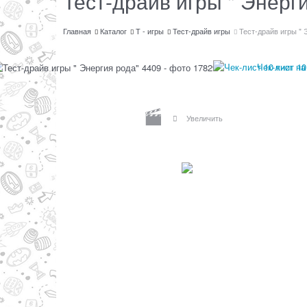
Тест-драйв игры " Энерг
Главная
Каталог
Т - игры
Тест-драйв игры
Тест-драйв игры " 
Чек-лист 10
Увеличить