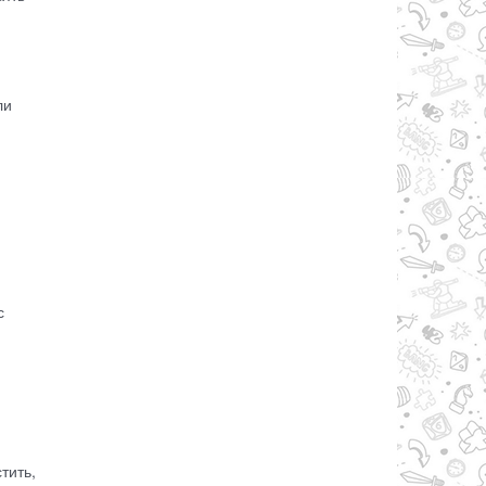
ли
с
тить,