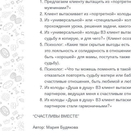
Предлагаем клиенту вытащить из «портретной
мужчинами?»
Клиент вытаскивает из «портретной» колоды
Из «универсальной» или «специальной» коло
прохождения урока, решения задачи, какого
Из «универсальной» колоды ВЗ клиент выта
судьбу я копирую, и для чего?» (Клиент осо
Психолог: «Какие твои скрытые выгоды есть
это лояльность и солидарность в отношении
быть «хорошей» для мамы, поступать также к
судьбу).
Психолог: «Что ты можешь поменять в такой
отказаться повторять судьбу матери или ба
счастливые отношения, быть любимой и лю
Из колоды «Душа в душу» ВЗ клиент вытаск
партнером, ведущая меня к счастливым от
Из колоды «Душа в душу» ВЗ клиент вытаски
партнером стали гармоничными?»
“СЧАСТЛИВЫ ВМЕСТЕ”
Автор: Мария Будякова