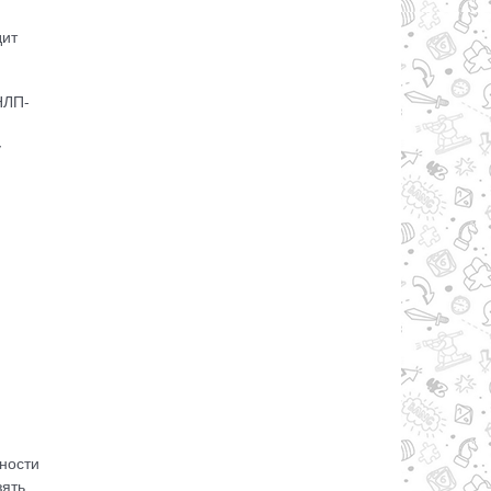
дит
НЛП-
у
чности
зять