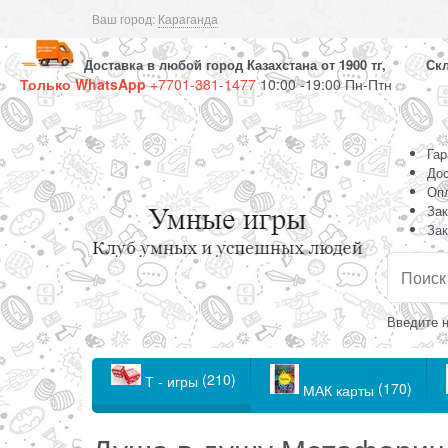
Ваш город:
Караганда
Доставка в любой город Казахстана от 1900 тг, Скла
Только WhatsApp
+7701-381-1477
10:00 -19:00 Пн-Птн
Гар
Дос
Оп
Зак
Зак
Введите н
(210)
Т - игры
(170)
МАК карты