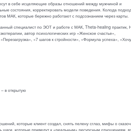
несут в себе исцеляющие образы отношений между мужчиной и
ные состояния, корректировать модели поведения. Колода подхо
тов МАК, которые бережно работают с подсознанием через карты.
анный специалист по ЭОТ и работе с МАК, Theta-healing практик, 
азкотерапии, автор психологических игр «Женское счастье»,
«Перезагрузка», «7 шагов к стройности», «Формула успеха», «Хоч
 – в открытую
ошений, которые клиент создал, снять пелену сглаз, мифы о сказо
 шаги, которые приведут к «реальным» ресурсным отношениям, в