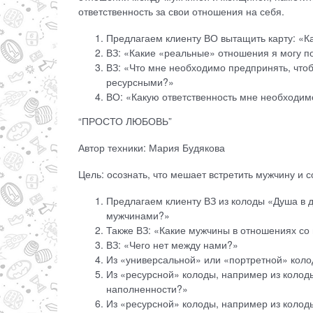
ответственность за свои отношения на себя.
Предлагаем клиенту ВО вытащить карту: «К
ВЗ: «Какие «реальные» отношения я могу п
ВЗ: «Что мне необходимо предпринять, что
ресурсными?»
ВО: «Какую ответственность мне необходимо
“ПРОСТО ЛЮБОВЬ”
Автор техники: Мария Будякова
Цель: осознать, что мешает встретить мужчину и 
Предлагаем клиенту ВЗ из колоды «Душа в д
мужчинами?»
Также ВЗ: «Какие мужчины в отношениях со
ВЗ: «Чего нет между нами?»
Из «универсальной» или «портретной» коло
Из «ресурсной» колоды, например из колод
наполненности?»
Из «ресурсной» колоды, например из колоды