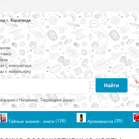
д г. Караганда
антии
тавка
лата
аз с компьютера
аз с мобильного
Т
Найти
азвание ( Например, Территория денег)
(126)
(35)
Тайные знания - книги
Аромамасла