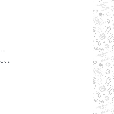
 но
долеть