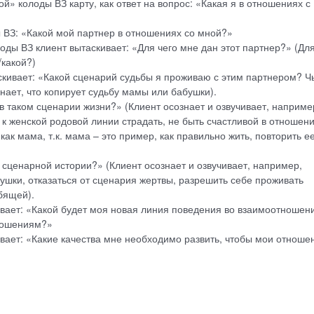
» колоды ВЗ карту, как ответ на вопрос: «Какая я в отношениях с
 ВЗ: «Какой мой партнер в отношениях со мной?»
ды ВЗ клиент вытаскивает: «Для чего мне дан этот партнер?» (Дл
/какой?)
скивает: «Какой сценарий судьбы я проживаю с этим партнером? Ч
знает, что копирует судьбу мамы или бабушки).
 в таком сценарии жизни?» (Клиент осознает и озвучивает, наприме
 к женской родовой линии страдать, не быть счастливой в отношени
ак мама, т.к. мама – это пример, как правильно жить, повторить е
 сценарной истории?» (Клиент осознает и озвучивает, например,
бушки, отказаться от сценария жертвы, разрешить себе проживать
бящей).
ивает: «Какой будет моя новая линия поведения во взаимоотношен
ношениям?»
вает: «Какие качества мне необходимо развить, чтобы мои отноше