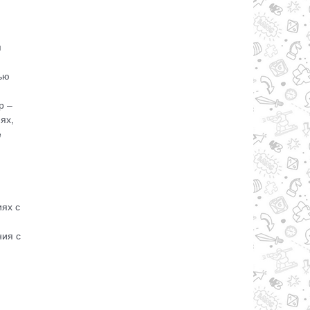
я
ью
р –
ях,
е
иях с
ния с