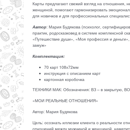
Карты предлагают свежий взгляд на отношения, 
женщиной, помогают гармонизировать эмоциональ
для новичков и для профессиональных специалис
Автор
: Мария Будякова (психолог, сертифициров
практик, родосказковед в системе комплексной ск
«Путешествие души», «Моя профессия и деньги», 
замуж»
Комплектация:
70 карт 108х72мм
инструкция с описанием карт
картонная коробочка
ТЕХНИКИ МАК: Обозначения: ВЗ – в закрытую, ВО
«МОИ РЕАЛЬНЫЕ ОТНОШЕНИЯ»
Автор: Мария Будякова
Цель: осознать иллюзии клиента о реальности отн
отношений между мужчиной и женщиной, наметить