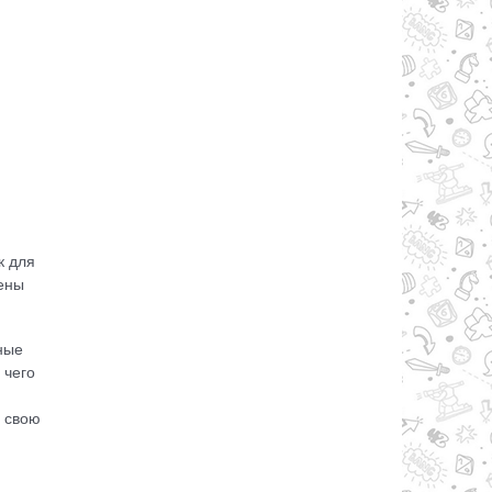
к для
жены
ные
 чего
ь свою