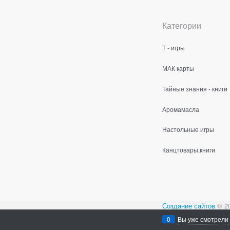
Категории
Т - игры
МАК карты
Тайные знания - книги
Аромамасла
Настольные игры
Канцтовары,книги
Создание сайтов
© 2
Содержимое сайта не
0
Вы уже смотрели
Все права защищен