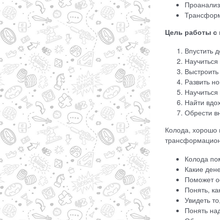
Проанализи
Трансформ
Цель работы с 
Впустить д
Научиться 
Выстроить
Развить н
Научиться
Найти вдо
Обрести в
Колода, хорошо 
трансформацион
Колода по
Какие ден
Поможет ос
Понять, ка
Увидеть то
Понять над