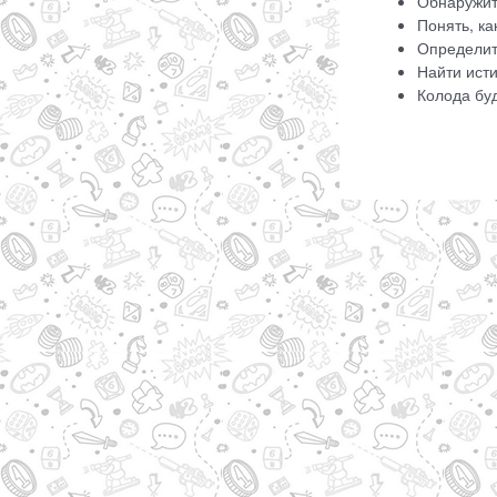
Обнаружит
Понять, ка
Определит
Найти ист
Колода буд