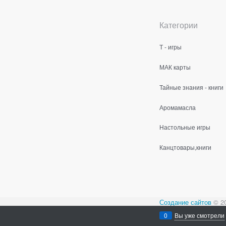
Категории
Т - игры
МАК карты
Тайные знания - книги
Аромамасла
Настольные игры
Канцтовары,книги
Создание сайтов
© 2
Содержимое сайта не
0
Вы уже смотрели
Все права защищен