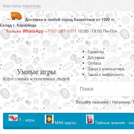
Ваш город:
Караганда
Доставка в любой город Казахстана от 1200 тг,
Склад г. Караганда
Только WhatsApp
+7707-381-1071
10:00 -19:00 Пн-Птн
Гарантии
Доставка
Оплата
Заказ с компьютера
Заказ с мобильного
Введите название ( Например, 
Т - игры
МАК карты
Тайные знания - кн