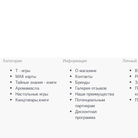
Категории
Информация
Личный 
Т - игры
О магазине
В
МАК карты
Контакты
Р
Тайные знания - книги
Бренды
З
Аромамасла
Галерея отзывов
П
Настольные игры
Наши преимущества
к
Канцтовары,книги
Потенциальным
П
партнерам
Дисконтная
программа