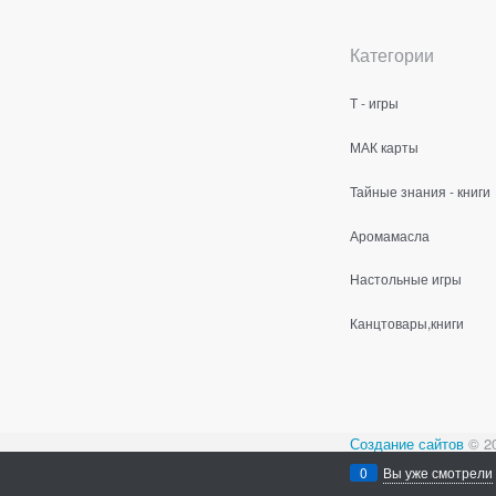
Категории
Т - игры
МАК карты
Тайные знания - книги
Аромамасла
Настольные игры
Канцтовары,книги
Создание сайтов
© 2
Содержимое сайта не
0
Вы уже смотрели
Все права защищен