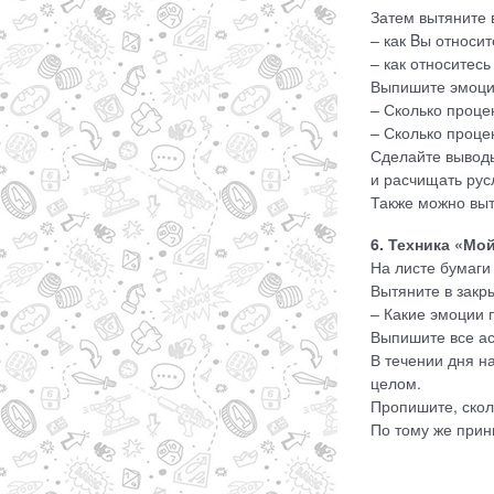
Затем вытяните в
– как Bы относит
– как относитесь
Выпишите эмоции
– Сколько проце
– Сколько проце
Сделайте выводы
и расчищать ру
Также можно выт
6. Техника «Мо
На листе бумаги
Вытяните в закр
– Какие эмоции
Выпишите все ас
В течении дня н
целом.
Пропишите, скол
По тому же прин