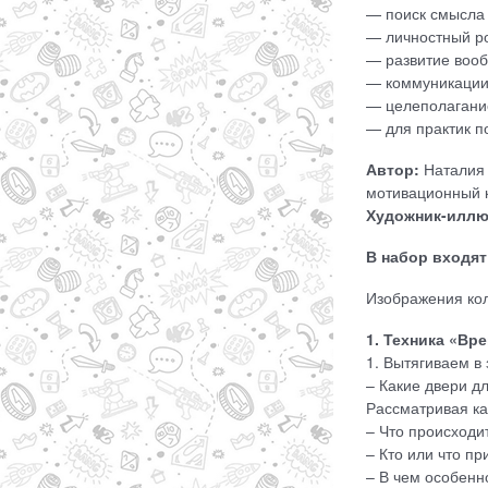
— поиск смысла 
— личностный ро
— развитие вооб
— коммуникации 
— целеполагани
— для практик п
Автор:
Наталия 
мотивационный к
Художник-иллю
В набор входят
Изображения кол
1. Техника «Вр
1. Вытягиваем в 
– Какие двери д
Рассматривая ка
– Что происходи
– Кто или что п
– В чем особенн