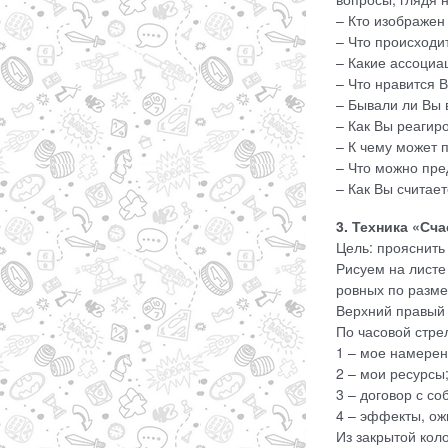
– Кто изображен 
– Что происходи
– Какие ассоциа
– Что нравится 
– Бывали ли Вы 
– Как Вы реагиро
– К чему может 
– Что можно пре
– Как Вы считае
3. Техника «Сч
Цель: прояснить
Рисуем на листе
ровных по разме
Верхний правый 
По часовой стре
1 – мое намерен
2 – мои ресурсы
3 – договор с со
4 – эффекты, о
Из закрытой кол