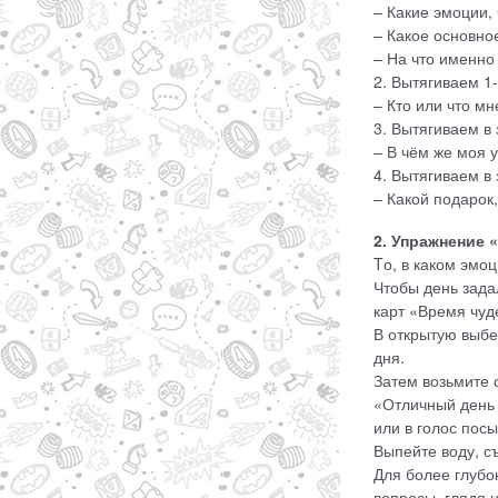
– Какие эмоции, 
– Какое основно
– На что именно
2. Вытягиваем 1-
– Кто или что м
3. Вытягиваем в 
– В чём же моя 
4. Вытягиваем в 
– Какой подарок
2. Упражнение 
Tо, в каком эмоц
Чтобы день зада
карт «Время чуд
В открытую выбе
дня.
Затем возьмите с
«Отличный день 
или в голос пос
Выпейте воду, с
Для более глубо
вопросы, глядя н