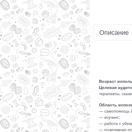
Описание
Возраст испол
Целевая аудит
терапевты, сказк
Область исполь
— самопомощь (к
— коучинг;
— работа с убе
— позитивная пс