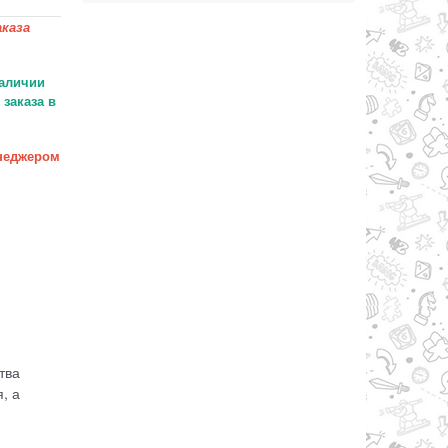
каза
аличии
заказа в
неджером
тва
, а