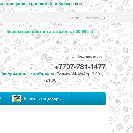
ин для успе
шных людей в Казахстане
Войти
Регистрация
. Бесплатная доставка заказов от 30.000 тг
Корзина:
пусто
+7707-781-1477
Отправить
сообщение
Только
WhatsApp 9:00
-21:00
Книги , канцтовары