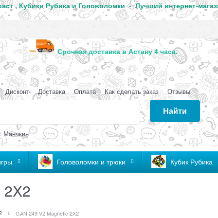
аст , Кубики Рубика и Головоломки - Лучший интернет-магаз
анда
Срочная доставка в Астану 4 часа
Дисконт
Доставка
Оплата
Как сделать заказ
Отзывы
Найти
: Манчкин
игры
Головоломки и трюки
Кубик Рубика
c 2X2
2
GAN 249 V2 Magnetic 2X2