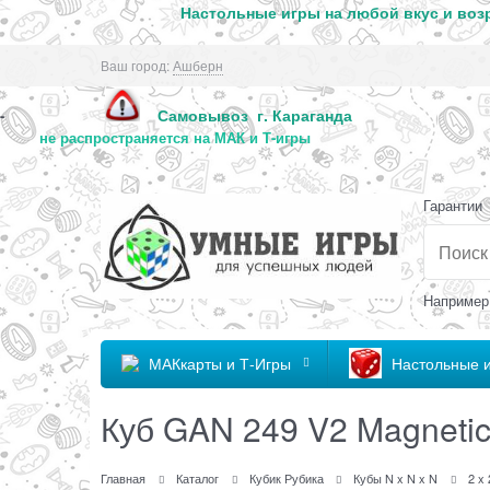
Настольные игры на любой вкус и возр
Ваш город:
Ашберн
Самовывоз г. Караг
-
не распространяется на МАК и Т-игры
Гарантии
Например
МАКкарты и Т-Игры
Настольные 
Куб GAN 249 V2 Magneti
Главная
Каталог
Кубик Рубика
Кубы N x N x N
2 x 