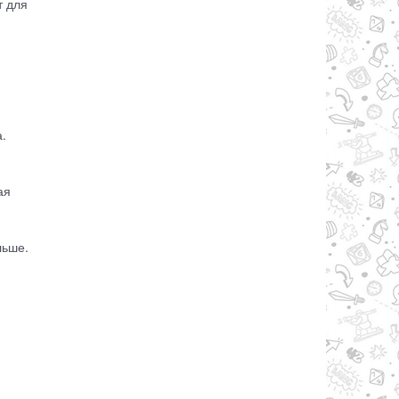
т для
а.
ая
льше.