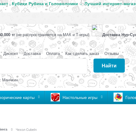
аст , Кубики Рубика и Головоломки - Лучший интернет-магаз
0.000 тг
(не распространяется на МАК и Т-игры)
Доставка Нур-Су
Дисконт
Доставка
Оплата
Как сделать заказ
Отзывы
Найти
: Манчкин
орические карты
Настольные игры
Голо
бинга
Чехол CubeIn