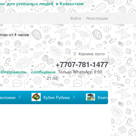
ин для успе
шных людей в Казахстане
Войти
Регистрация
лтан от 4 часов
Корзина:
пусто
+7707-781-1477
Отправить
сообщение
Только
WhatsApp 9:00
-21:00
воломки
Кубик Рубика
Книги , канцтовары