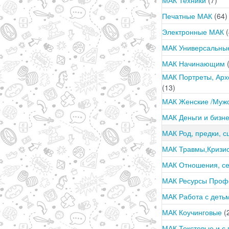
Печатные МАК
(64)
Электронные МАК
(
МАК Универсальн
МАК Начинающим
МАК Портреты, Арх
(13)
МАК Женские /Муж
МАК Деньги и бизн
МАК Род, предки, 
МАК Травмы,Кризи
МАК Отношения, с
МАК Ресурсы Про
МАК Работа с деть
МАК Коучинговые
(
МАК Текстовые и с