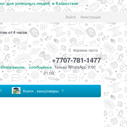
ин для успе
шных людей в Казахстане
Войти
Регистрация
лтан от 4 часов
Корзина:
пусто
+7707-781-1477
Отправить
сообщение
Только
WhatsApp 9:00
-21:00
Книги , канцтовары