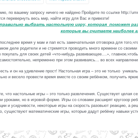
ию, по вашему запросу ничего не найдено Пройдите по ссылке http://umni
ся перевернуть весь мир, найти игру для Вас и привезти!
 правильно выбрать настольную игру, которая поможет раз
которые вы считаете наиболее 
 последнее время у мам и пап есть замечательная отговорка для того,ч
амом деле родители и не стремятся проводить много времени со своими
 покупать для своих детей «что-нибудь развивающее….», главное,чтобы 
самостоятельно, непременно при этом развиваясь… во всех направлени
есть и он на удивление прост! Настольная игра – это не только уника
ьно и весело провести время вместе со своим ребёнком, получить яркие
е, что настольные игры – это только развлечения. Существует целая с
 уроками, но в игровой форме. Игры со словами расширят кругозор реб
ции и усидчивости, некоторые игры на скорость разовьют реакцию, а реш
о, существуют математические игры, которые дадут ребёнку навыки уст