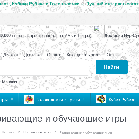
аст , Кубики Рубика и Головоломки - Лучший интернет-магаз
0.000 тг
(не распространяется на МАК и Т-игры)
Доставка Нур-Су
Дисконт
Доставка
Оплата
Как сделать заказ
Отзывы
Найти
: Манчкин
игры
Головоломки и трюки
Кубик Рубика
вивающие и обучающие игры
Каталог
Настольные игры
Развивающие и обучающие игры