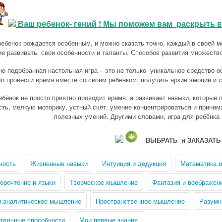
Ваш ребенок- гений ! Мы поможем вам раскрыть в
ебенок рождается особенным, и можно сказать точно, каждый в своей м
е развивать свои особенности и таланты. Способов развития множеств
о подобранная настольная игра – это не только уникальное средство 
о провести время вместе со своим ребёнком, получить яркие эмоции и с
ебёнок не просто приятно проводит время, а развивает навыки, которые 
сть, мелкую моторику, устный счёт, умение концентрироваться и прини
полезных умений. Другими словами, игра для ребёнка -
ВЫБРАТЬ и ЗАКАЗА
ность
Жизненные навыки
Интуиция и дедукция
Математика и
корочтение и языки
Творческое мышление
Фантазия и воображен
и аналитическое мышление
Пространственное мышление
Разумн
тельные способности
Мои первые знания