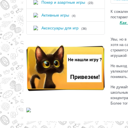
Покер и азартные игры
(23)
К сожален
Активные игры
(4)
постарают
Как
Аксессуары для игр
(36)
Увы, но в
хотя на с
стремятся
игрушкой 
Но выход 
увлекател
понимать.
Не думайт
школьными
концентра
Более тог