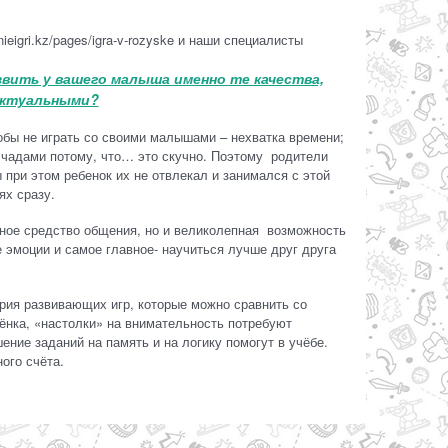
eigri.kz/pages/igra-v-rozyske и наши специалисты
вить у вашего малыша именно те качества,
актуальными?
тобы не играть со своими малышами – нехватка времени;
 чадами потому, что… это скучно. Поэтому родители
при этом ребенок их не отвлекал и занимался с этой
ях сразу.
льное средство общения, но и великолепная возможность
 эмоции и самое главное- научиться лучше друг друга
ерия развивающих игр, которые можно сравнить со
ёнка, «настолки» на внимательность потребуют
ение заданий на память и на логику помогут в учёбе.
ного счёта.