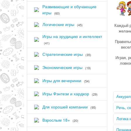
Развивающие и обучающие
игры
(60)
Логические игры
(45)
Каждый р
желани
Игры на эрудицию и интеллект
Правильн
(41)
весел
Стратегические игры
(35)
Играя, р
ловко
Экономические игры
(19)
Игры для вечеринки
(54)
Игры Фэнтези и хардкор
(29)
Аккурат
Для хорошей компании
Речь, с
(95)
Логика 
Взрослым 18+
(20)
Познава