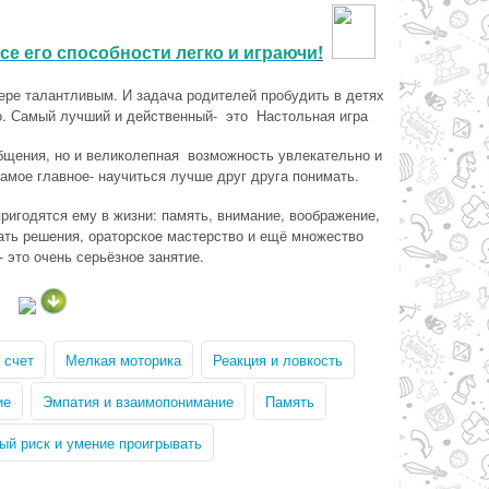
се его способности легко и играючи
!
ере талантливым. И задача родителей пробудить в детях
о. Самый лучший и действенный- это Настольная игра
общения, но и великолепная возможность увлекательно и
амое главное- научиться лучше друг друга понимать.
пригодятся ему в жизни: память, внимание, воображение,
мать решения, ораторское мастерство и ещё множество
 это очень серьёзное занятие.
ТЬ
 счет
Мелкая моторика
Реакция и ловкость
ие
Эмпатия и взаимопонимание
Память
ый риск и умение проигрывать