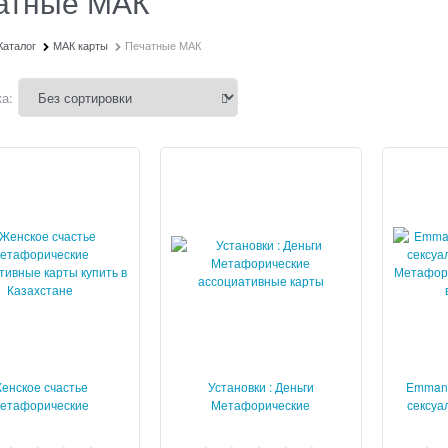
атные МАК
Каталог
МАК карты
Печатные МАК
а:
енское счастье
Установки : Деньги
Emmanu
етафорические
Метафорические
сексуа
иативные карты МАК
ассоциативные карты
Мета