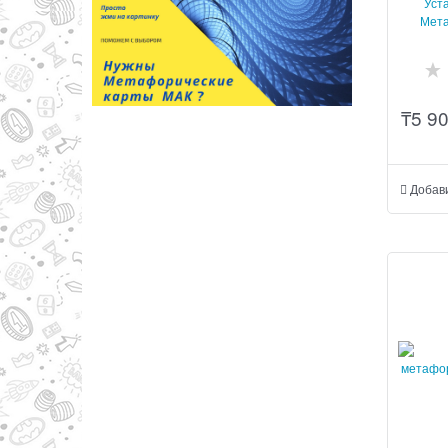
Уст
Мета
₸
5 9
Добав