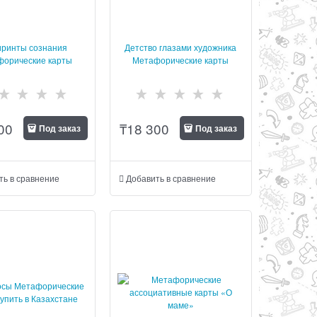
иринты сознания
Детство глазами художника
форические карты
Метафорические карты
00
₸
18 300
Под заказ
Под заказ
ть в сравнение
Добавить в сравнение