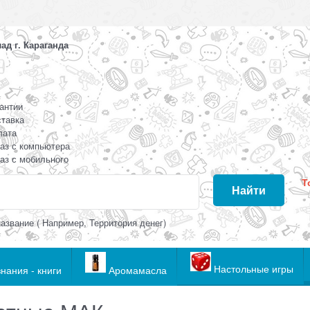
д г. Караганда
антии
тавка
лата
аз с компьютера
аз с мобильного
Т
Найти
азвание ( Например, Территория денег)
Настольные игры
нания - книги
Аромамасла