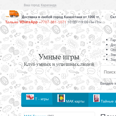
Ваш город:
Караганда
Доставка в любой город Казахстана от 1200 тг, Скла
Только WhatsApp
+7707-381-1071
10:00 -19:00 Пн-Птн
Гар
Дос
Оп
Зак
Зак
Введите н
Т - игры
МАК карты
Тайные з
МАК Техники
(26)