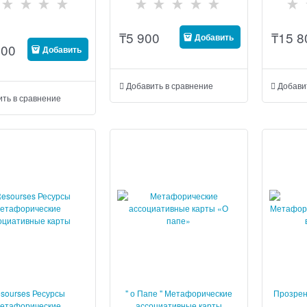
₸
5 900
₸
15 8
Добавить
500
Добавить
Добавить в сравнение
Добави
ить в сравнение
sourses Ресурсы
" о Папе " Метафорические
Прозрен
етафорические
ассоциативные карты