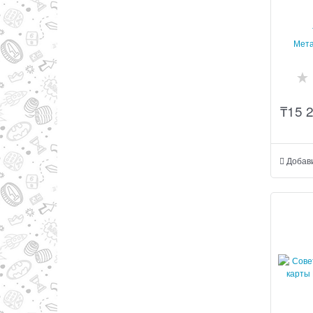
Мета
₸
15 
Добав