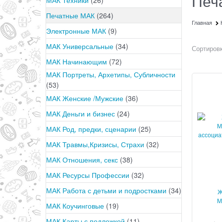
Печ
Печатные МАК
(264)
Главная
Электронные МАК
(9)
МАК Универсальные
(34)
Сортировк
МАК Начинающим
(72)
МАК Портреты, Архетипы, Субличности
(53)
МАК Женские /Мужские
(36)
МАК Деньги и бизнес
(24)
МАК Род, предки, сценарии
(25)
МАК Травмы,Кризисы, Страхи
(32)
МАК Отношения, секс
(38)
МАК Ресурсы Профессии
(32)
МАК Работа с детьми и подростками
(34)
Ж
М
МАК Коучинговые
(19)
ассоц
МАК Карты с подложкой
(11)