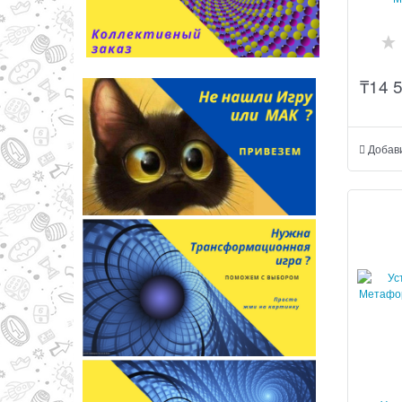
асс
₸
14 
Добав