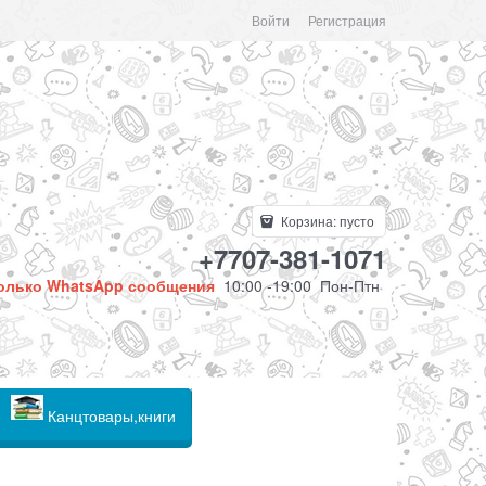
Войти
Регистрация
Корзина:
пусто
+7707-381-1071
олько WhatsApp сообщения
10:00 -19:00 Пон-Птн
Канцтовары,книги