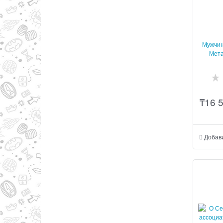
Мужчин
Мета
₸
16 
Добав