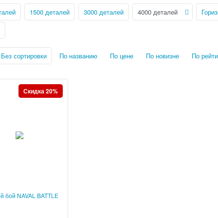
талей
1500 деталей
3000 деталей
4000 деталей
Гори
Без сортировки
По названию
По цене
По новизне
По рейти
Скидка 20%
й бой NAVAL BATTLE