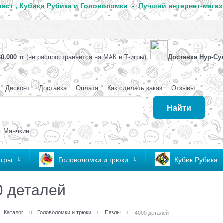
аст , Кубики Рубика и Головоломки - Лучший интернет-магаз
0.000 тг
(не распространяется на МАК и Т-игры)
Доставка Нур-Су
Дисконт
Доставка
Оплата
Как сделать заказ
Отзывы
Найти
: Манчкин
игры
Головоломки и трюки
Кубик Рубика
0 деталей
Каталог
Головоломки и трюки
Пазлы
4000 деталей