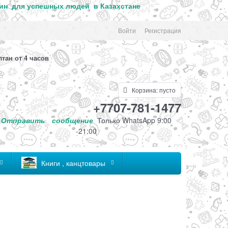
ин для успе
шных людей в Казахстане
Войти
Регистрация
лтан от 4 часов
Корзина:
пусто
+7707-781-1477
Отправить
сообщение
Только
WhatsApp 9:00
-21:00
Книги , канцтовары