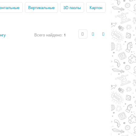
зонтальные
Вертикальные
3D пазлы
Картон
нгу
Всего найдено:
1