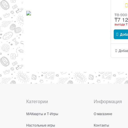
₸
8 900
₸
7 1
выгода
₸
Доб
Добав
Категории
Информация
МАКкарты и Т-Игры
О магазине
Настольные игры
Контакты