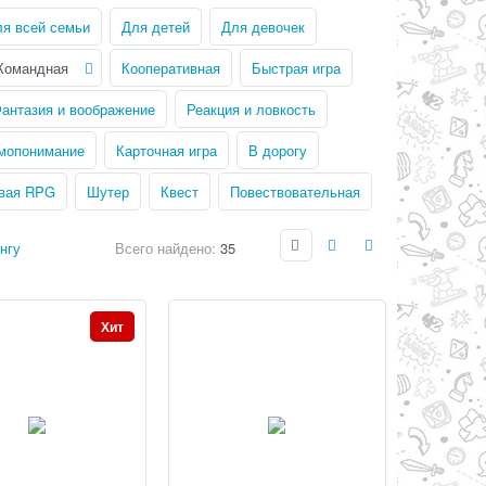
я всей семьи
Для детей
Для девочек
Командная
Кооперативная
Быстрая игра
антазия и воображение
Реакция и ловкость
имопонимание
Карточная игра
В дорогу
вая RPG
Шутер
Квест
Повествовательная
нгу
Всего найдено:
35
Хит