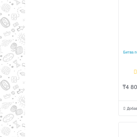
Битва п
₸
4 8
Добав