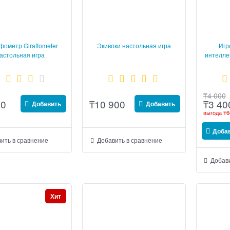
ометр Giraffometer
Экивоки настольная игра
Игр
астольная игра
интелле
₸
4 000
00
₸
10 900
₸
3 40
Добавить
Добавить
выгода
₸6
Доба
ить в сравнение
Добавить в сравнение
Добави
Хит