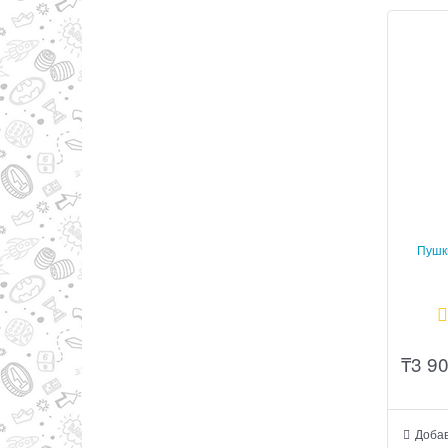
Пушк
₸
3 9
Добав