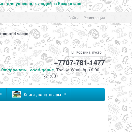
ин для успе
шных людей в Казахстане
Войти
Регистрация
лтан от 4 часов
Корзина:
пусто
+7707-781-1477
Отправить
сообщение
Только
WhatsApp 9:00
-21:00
Книги , канцтовары