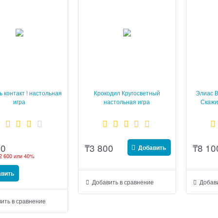
ь контакт ! настольная
Крокодил Кругосветный
Элиас В
игра
настольная игра
Скажи
₸
3 800
₸
8 10
00
Добавить
2 600
или
40%
авить
Добавить в сравнение
Добави
ить в сравнение