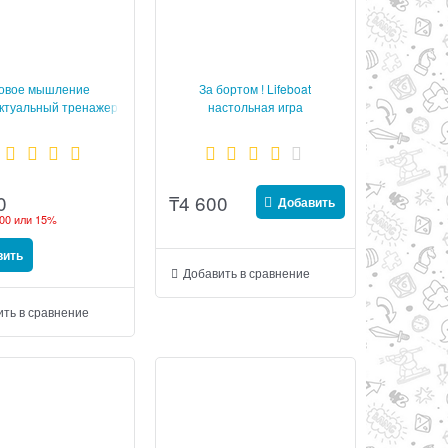
овое мышление
За бортом ! Lifeboat
ктуальный тренажер
настольная игра
Thinkers
₸
4 600
0
Добавить
00
или
15%
вить
Добавить в сравнение
ть в сравнение