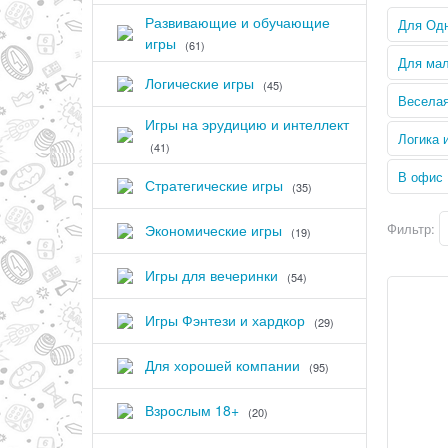
Развивающие и обучающие
Для Од
игры
(61)
Для мал
Логические игры
(45)
Весела
Игры на эрудицию и интеллект
Логика 
(41)
В офис
Стратегические игры
(35)
Фильтр:
Экономические игры
(19)
Игры для вечеринки
(54)
Игры Фэнтези и хардкор
(29)
Для хорошей компании
(95)
Взрослым 18+
(20)