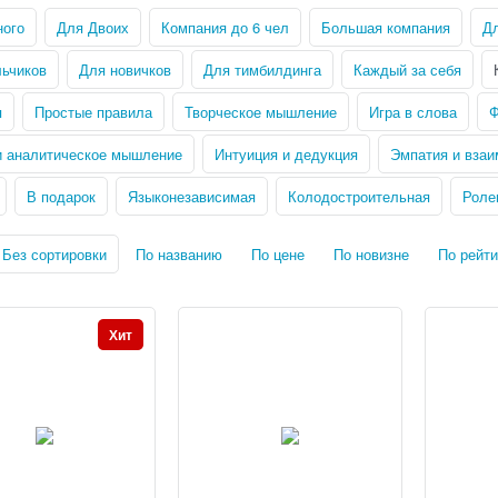
ного
Для Двоих
Компания до 6 чел
Большая компания
Дл
ьчиков
Для новичков
Для тимбилдинга
Каждый за себя
я
Простые правила
Творческое мышление
Игра в слова
Ф
и аналитическое мышление
Интуиция и дедукция
Эмпатия и вза
В подарок
Языконезависимая
Колодостроительная
Роле
Без сортировки
По названию
По цене
По новизне
По рейти
Хит