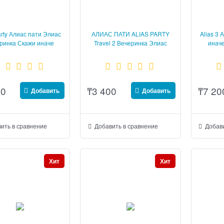
arty Алиас пати Элиас
АЛИАС ПАТИ ALIAS PARTY
Alias 3 
ринка Скажи иначе
Travel 2 Вечеринка Элиас
иначе
Скажи иначе компакт
00
₸
3 400
₸
7 20
Добавить
Добавить
ить в сравнение
Добавить в сравнение
Добави
Хит
Хит