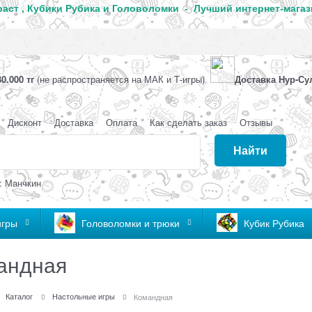
аст , Кубики Рубика и Головоломки - Лучший интернет-магаз
0.000 тг
(не распространяется на МАК и Т-игры)
Доставка Нур-Су
Дисконт
Доставка
Оплата
Как сделать заказ
Отзывы
Найти
: Манчкин
игры
Головоломки и трюки
Кубик Рубика
андная
Каталог
Настольные игры
Командная