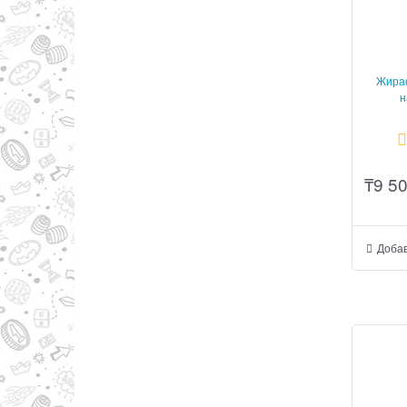
Жираф
н
₸
9 5
Добав