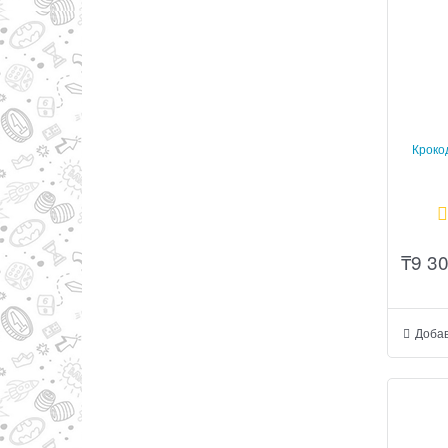
Кроко
₸
9 3
Добав