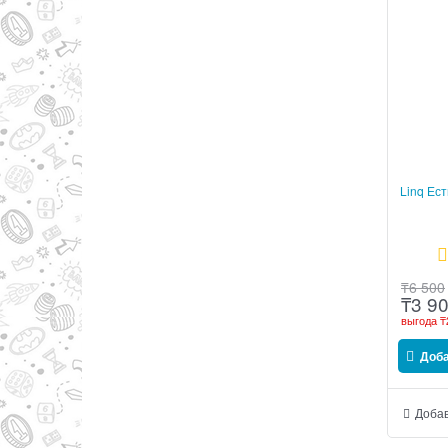
Linq Ест
₸
6 500
₸
3 9
выгода
₸
Доб
Добав