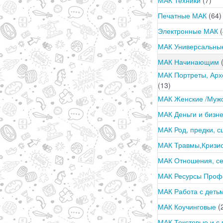
Печатные МАК
(64)
Электронные МАК
(
МАК Универсальн
МАК Начинающим
МАК Портреты, Арх
(13)
МАК Женские /Муж
МАК Деньги и бизн
МАК Род, предки, 
МАК Травмы,Кризи
МАК Отношения, с
МАК Ресурсы Про
МАК Работа с деть
МАК Коучинговые
(
МАК Текстовые и с