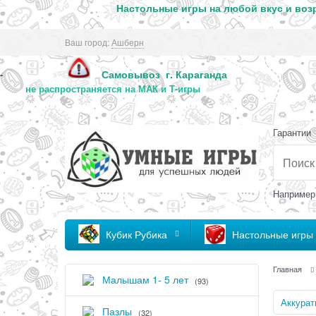
Настольные игры на любой вкус и возр
Ваш город:
Ашберн
Самовывоз г. Караг
-
не распространяется на МАК и Т-игры
Гарантии
Например
Кубик Рубика
Настольные игры
Главная
Малышам 1- 5 лет
(93)
Аккурат
Пазлы
(32)