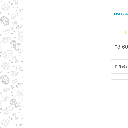
Мозаика 
₸
3 6
Добав