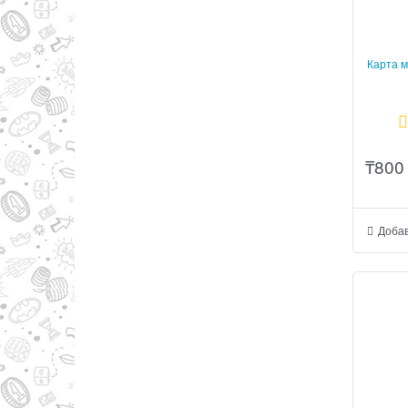
Карта м
₸
800
Добав