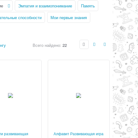
ие
Эмпатия и взаимопонимание
Память
ательные способности
Мои первые знания
нгу
Всего найдено:
22
ги развивающая
Алфавит Развивающая игра