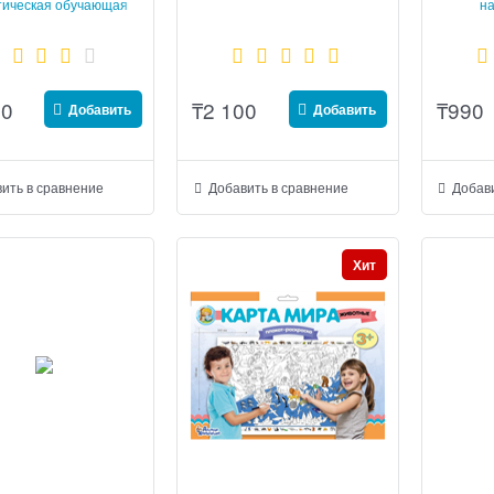
тическая обучающая
на
игра
00
₸
2 100
₸
990
Добавить
Добавить
ить в сравнение
Добавить в сравнение
Добави
Хит