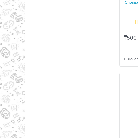
Словар
₸
500
Добав