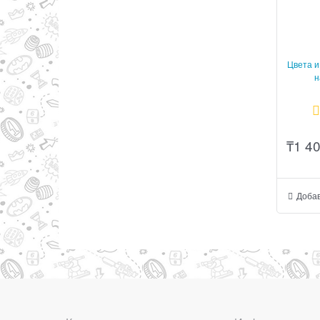
Цвета 
н
₸
1 4
Добав