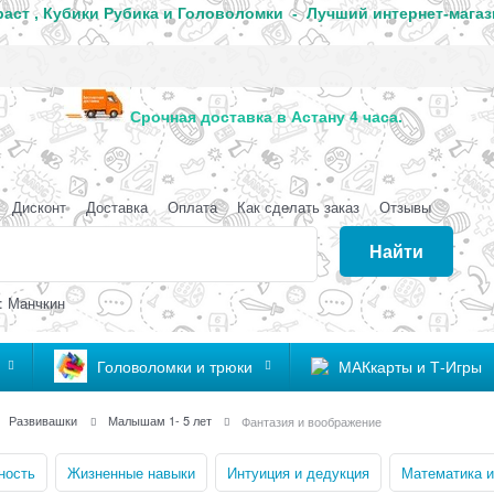
аст , Кубики Рубика и Головоломки - Лучший интернет-магаз
анда
Срочная доставка в Астану 4 часа
Дисконт
Доставка
Оплата
Как сделать заказ
Отзывы
Найти
: Манчкин
Головоломки и трюки
МАКкарты и Т-Игры
Развивашки
Малышам 1- 5 лет
Фантазия и воображение
ность
Жизненные навыки
Интуиция и дедукция
Математика и