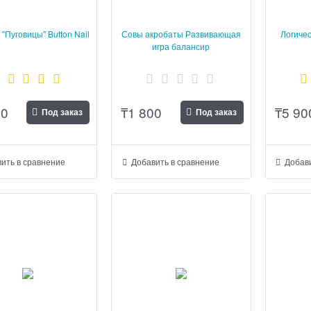
"Пуговицы" Button Nail
Совы акробаты Развивающая
Логичес
игра балансир
00
₸
1 800
₸
5 90
Под заказ
Под заказ
ить в сравнение
Добавить в сравнение
Добави