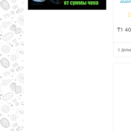
дидак
₸
1 4
Добав