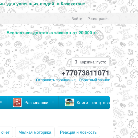
ин для успе
шных людей в Казахстане
Войти
Регистрация
. Бесплатная доставка заказов от 20.000 тг
Корзина:
пусто
+77073811071
Отправить сообщение
Обратный звонок
Развивашки
Книги , канцтовары
 счет
Мелкая моторика
Реакция и ловкость