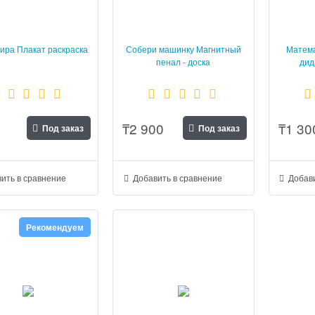
ира Плакат раскраска
Собери машинку Магнитный
Матем
пенал - доска
дид
₸
2 900
₸
1 30
Под заказ
Под заказ
ить в сравнение
Добавить в сравнение
Добави
Рекомендуем