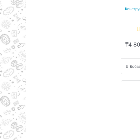
Констру
₸
4 8
Добав