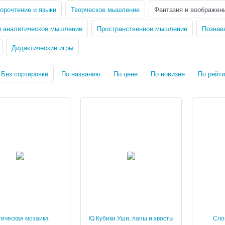
корочтение и языки
Творческое мышление
Фантазия и воображен
и аналитическое мышление
Пространственное мышление
Познав
Дидактические игры
Без сортировки
По названию
По цене
По новизне
По рейти
гическая мозаика
IQ Кубики Уши, лапы и хвосты
Сло