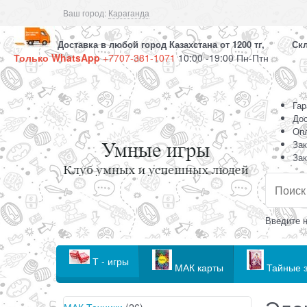
Ваш город:
Караганда
Доставка в любой город Казахстана от 1200 тг, Скла
Только WhatsApp
+7707-381-1071
10:00 -19:00 Пн-Птн
Гар
Дос
Оп
Зак
Зак
Введите н
Т - игры
МАК карты
Тайные з
МАК Техники
(26)