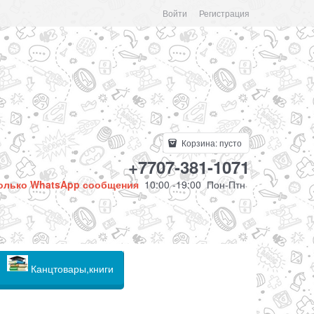
Войти
Регистрация
Корзина:
пусто
+7707-381-1071
олько WhatsApp сообщения
10:00 -19:00 Пон-Птн
Канцтовары,книги