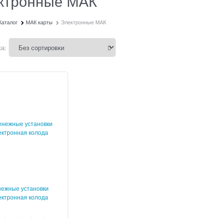
ктронные МАК
Каталог
МАК карты
Электронные МАК
а:
ежные установки
ктронная колода