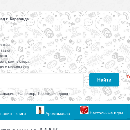
д г. Караганда
антии
тавка
лата
аз с компьютера
аз с мобильного
Т
Найти
азвание ( Например, Территория денег)
Настольные игры
нания - книги
Аромамасла