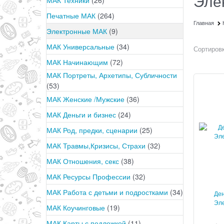
Эле
Печатные МАК
(264)
Главная
Электронные МАК
(9)
МАК Универсальные
(34)
Сортировк
МАК Начинающим
(72)
МАК Портреты, Архетипы, Субличности
(53)
МАК Женские /Мужские
(36)
МАК Деньги и бизнес
(24)
МАК Род, предки, сценарии
(25)
МАК Травмы,Кризисы, Страхи
(32)
МАК Отношения, секс
(38)
МАК Ресурсы Профессии
(32)
МАК Работа с детьми и подростками
(34)
Ден
Эле
МАК Коучинговые
(19)
МАК Карты с подложкой
(11)