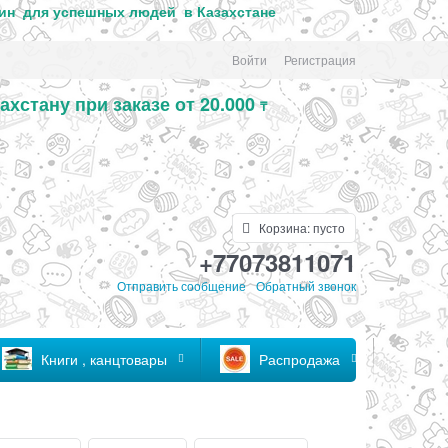
ин для успе
шных людей в Казахстане
Войти
Регистрация
ахстану при заказе от 20.000
₸
Корзина:
пусто
+77073811071
Отправить сообщение
Обратный звонок
Книги , канцтовары
Распродажа