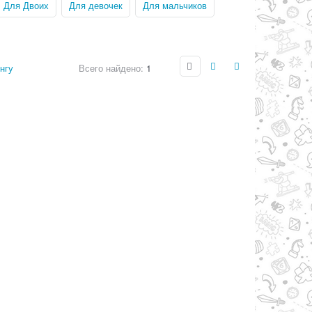
Для Двоих
Для девочек
Для мальчиков
нгу
Всего найдено:
1