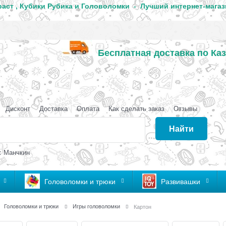
аст , Кубики Рубика и Головоломки - Лучший интернет-магаз
Бесплатная доставка по Каз
аганда
Дисконт
Доставка
Оплата
Как сделать заказ
Отзывы
Найти
: Манчкин
Головоломки и трюки
Развивашки
Головоломки и трюки
Игры головоломки
Картон