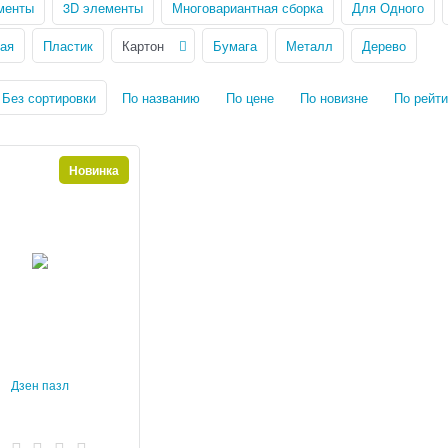
менты
3D элементы
Многовариантная сборка
Для Одного
ая
Пластик
Картон
Бумага
Металл
Дерево
Без сортировки
По названию
По цене
По новизне
По рейти
Новинка
Дзен пазл