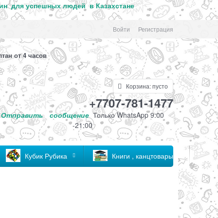
ин для успе
шных людей в Казахстане
Войти
Регистрация
лтан от 4 часов
Корзина:
пусто
+7707-781-1477
Отправить
сообщение
Только
WhatsApp 9:00
-21:00
Кубик Рубика
Книги , канцтовары