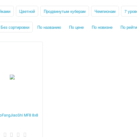
йками
Цветной
Продвинутым куберам
Чемпионам
7 уров
Без сортировки
По названию
По цене
По новизне
По рейти
oFangJiaoShi MF8 8х8