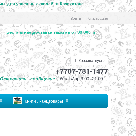
ин для успе
шных людей в Казахстане
Войти
Регистрация
. Бесплатная доставка заказов от 30.000 тг
Корзина:
пусто
+7707-781-1477
Отправить
сообщение
WhatsApp 9:00 -21:00
Книги , канцтовары