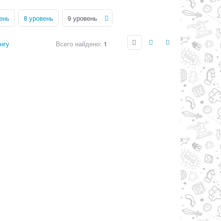
ень
8 уровень
9 уровень
нгу
Всего найдено:
1