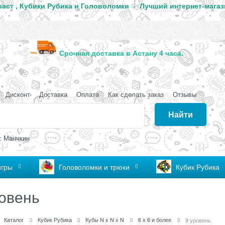
аст , Кубики Рубика и Головоломки - Лучший интернет-магаз
анда
Срочная доставка в Астану 4 часа
Дисконт
Доставка
Оплата
Как сделать заказ
Отзывы
Найти
: Манчкин
игры
Головоломки и трюки
Кубик Рубика
ровень
Каталог
Кубик Рубика
Кубы N x N x N
6 x 6 и более
9 уровень