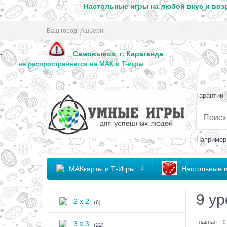
Настольные игры на любой вкус и возр
Ваш город:
Ашберн
Самовывоз г. Караг
-
не распространяется на МАК и Т-игры
Гарантии
Например
МАКкарты и Т-Игры
Настольные 
9 у
2 x 2
(6)
Главная
3 x 3
(22)